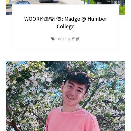
WOORI代辦評價 : Madge @ Humber
College
WOORI評價