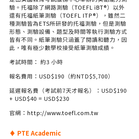
驗。托福除了網路測驗（
TOEFL iBT®
）以外
還有托福紙筆測驗（
TOEFL ITP®
），雖然二
種測驗皆為
ETS
所研發的托福測驗，但是測驗
形態、測驗設備、題型及時間等執行測驗方式
皆有不同。紙筆測驗只涵蓋了閱讀和聽力，因
此，唯有極少數學校接受紙筆測驗成績。
考試時間： 約3 小時
報名費用：USD$190（約NTD$5,700）
延遲報名費（考試前7天才報名）：USD$190
+ USD$40 = USD$230
官網：
http://www.toefl.com.tw
♦
PTE Academic