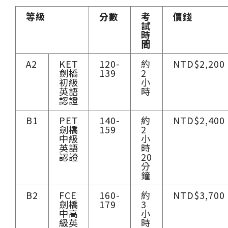
等級
分數
考
價錢
試
時
間
A2
KET
120-
約
NTD$2,200
劍橋
139
2
初級
小
英語
時
認證
B1
PET
140-
約
NTD$2,400
劍橋
159
2
中級
小
英語
時
認證
20
分
鐘
B2
FCE
160-
約
NTD$3,700
劍橋
179
3
中高
小
級英
時