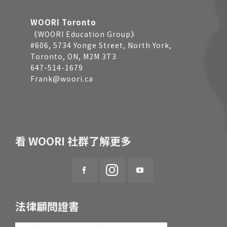
WOORI Toronto
《WOORI Education Group》
#606, 5734 Yonge Street, North York,
Toronto, ON, M2M 3T3
647-514-1679
Frank@woori.ca
看 WOORI 社群了解更多
法律顧問證書