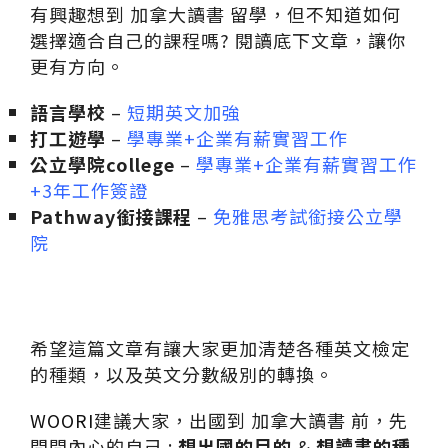
有興趣想到 加拿大讀書 留學，但不知道如何
選擇適合自己的課程嗎? 閱讀底下文章，讓你
更有方向。
語言學校
–
短期英文加強
打工遊學
–
學專業+企業有薪實習工作
公立學院college
–
學專業+企業有薪實習工作
+3年工作簽證
Pathway銜接課程
–
免雅思考試銜接公立學
院
希望這篇文章有讓大家更加清楚各種英文檢定
的種類，以及英文分數級別的轉換。
WOORI
建議大家，出國到 加拿大讀書 前，先
問問內心的自己 :
想出國的目的
&
想讀書的種