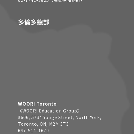
02-7742-3825（高雄採預約制）
多倫多總部
WOORI Toronto
《WOORI Education Group》
#606, 5734 Yonge Street, North York,
Toronto, ON, M2M 3T3
647-514-1679