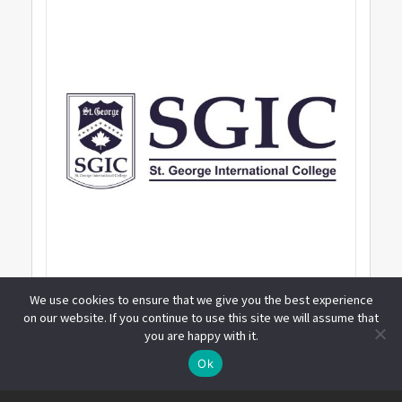
We use cookies to ensure that we give you the best experience
on our website. If you continue to use this site we will assume that
you are happy with it.
線上諮詢
Ok
Open
St. George International College 語言