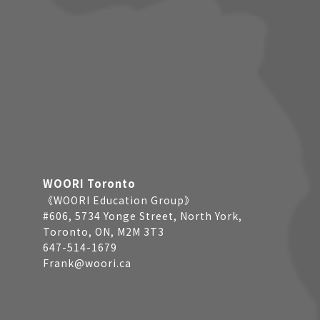
WOORI Toronto
《WOORI Education Group》
#606, 5734 Yonge Street, North York,
Toronto, ON, M2M 3T3
647-514-1679
Frank@woori.ca