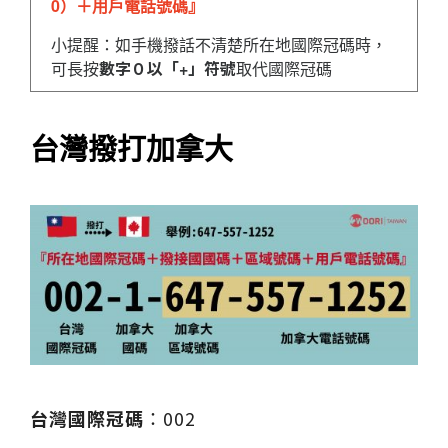
0
）＋用戶電話號碼』
小提醒：如手機撥話不清楚所在地國際冠碼時，
數字０以「
」符號
+
可長按
取代國際冠碼
台灣撥打加拿大
台灣國際冠碼
002
：