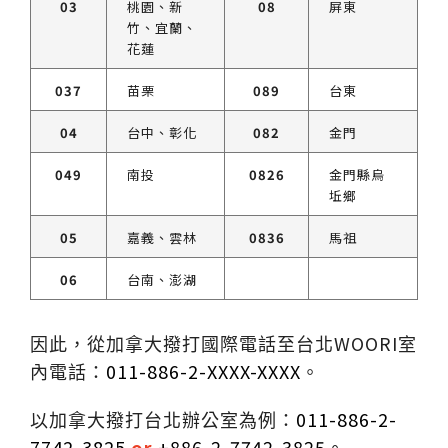
03
桃園、新
08
屏東
竹、宜蘭、
花蓮
037
苗栗
089
台東
04
台中、彰化
082
金門
049
南投
0826
金門縣烏
坵鄉
05
嘉義、雲林
0836
馬祖
06
台南、澎湖
WOORI
因此，從加拿大撥打國際電話至台北
室
011-886-2-XXXX-XXXX
。
內電話：
011-886-2-
以加拿大撥打台北辦公室為例：
7742-3825
or
+
886-2-7742-3825
。