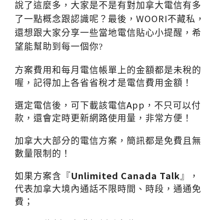
說了這麼多，大家是不是有對加拿大電信有多
WOORI
了一點概念跟認識呢？最後
，
不藏私，
還想跟大家分享一些當地電信貼心小提醒，希
望能幫助到每一個你?
方案費用和每月電信帳單上的金額都是未稅的
喔，記得加上各省省稅才是電信費用金額！
選定電信後，可下載該電信
A
pp
，不只可以付
款，還會定時更新網路使用量，非常方便！
加拿大大部分的電信方案，簡訊都是免費且無
數量限制的！
如果方案含『
Unlimited Canada
Talk
』，
代表加拿大境內通話不限時間、時段，通通免
費；