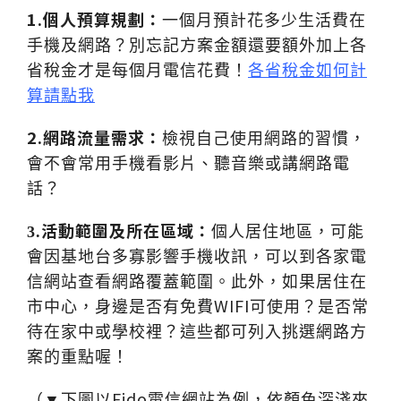
1.個人預算規劃
：
一個月預計花多少生活費在
手機及網路？別忘記方案金額還要額外加上各
省稅金才是每個月電信花費！
各省稅金如何計
算請點我
2.
網路流量需求：
檢視自己使用網路的習慣，
會不會常用手機看影片、聽音樂或講網路電
話？
活動範圍及所在區域：
3.
個人居住地區，可能
會因基地台多寡影響手機收訊，可以到各家電
信網站查看網路覆蓋範圍。此外，如果居住在
WIFI
市中心，身邊是否有免費
可使用？是否常
待在家中或學校裡？
這些都可列入挑選網路方
案的重點喔！
Fido
（▼下圖以
電信網站為例，依顏色深淺來