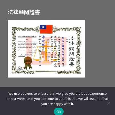
法律顧問證書
We use cookies to ensure that we give you the best experience
統一編號：55657233 府產業商字第：10659607600號
on our website. If you continue to use this site we will assume that
COPYRIGHT © 2025 WOORI EDUCATION GROUP. ALL RIGHTS
you are happy with it.
RESERVED | 本站資源包含影像、文字皆來自WOORI 加拿大總部,版權所有]
線上諮詢
THIS SITE IS PROTECTED BY RECAPTCHA AND THE GOOGLE
Ok
AND
APPLY.
PRIVACY POLICY
TERMS OF SERVICE