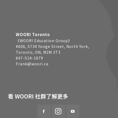
WOORI Toronto
《WOORI Education Group》
#606, 5734 Yonge Street, North York,
Toronto, ON, M2M 3T3
647-514-1679
Frank@woori.ca
看 WOORI 社群了解更多