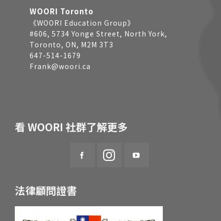
WOORI Toronto
《WOORI Education Group》
#606, 5734 Yonge Street, North York,
Toronto, ON, M2M 3T3
647-514-1679
Frank@woori.ca
看 WOORI 社群了解更多
法律顧問證書