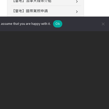
【當地】加拿大錢幣介紹
【當地】國際駕照申請
【當地】加拿大消費稅介紹
 assume that you are happy with it.
Ok
【當地】多倫多交通系統
【移民】加拿大NOC職業列表
沒抽到打工度假還是想出國？
加拿大高中Q & A
語言學校Ｑ＆Ａ
打工遊學Ｑ＆Ａ
看更多當地資訊！