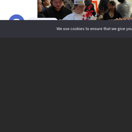
線上諮詢
We use cookies to ensure that we give you 
O
p
e
n
c
h
a
t
y
2023
年
8
月剛好是我來加拿大的第二年
畢業。回顧這滿滿回憶的兩年，各種
解封但同時還有條件限制的情況下來