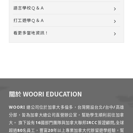
語言學校Ｑ＆Ａ
打工遊學Ｑ＆Ａ
看更多當地資訊！
關於 WOORI EDUCATION
WOORI 總公司位於加拿大多倫多，台灣開設台北/台中/高雄
分部，皆為加拿大總公司直營辦公室，幫助學生順利前往加拿
大。 旗下設有16國部門團隊與加拿大聯邦IRCC簽證顧問,全球
超過80名員工，豐富20年以上專業加拿大代辦留遊學經驗，幫