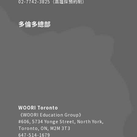
02-7742-3825（高雄採預約制）
多倫多總部
WOORI Toronto
《WOORI Education Group》
#606, 5734 Yonge Street, North York,
Toronto, ON, M2M 3T3
647-514-1679