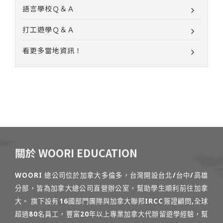
語言學校Ｑ＆Ａ
打工遊學Ｑ＆Ａ
看更多當地資訊！
關於 WOORI EDUCATION
WOORI 總公司位於加拿大多倫多，台灣開設台北/台中/高雄
分部，皆為加拿大總公司直營辦公室，幫助學生順利前往加拿
大。 旗下設有16國部門團隊與加拿大聯邦IRCC簽證顧問,全球
超過80名員工，豐富20年以上專業加拿大代辦留遊學經驗，幫