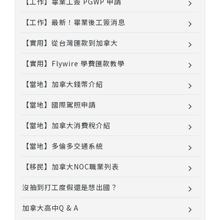
【工作】畢業工簽 PGWP 申請
【工作】最新！畢業後工簽消息
【實用】從台灣匯款到加拿大
【實用】Flywire 學費匯款教學
【當地】加拿大錢幣介紹
【當地】國際駕照申請
【當地】加拿大消費稅介紹
【當地】多倫多交通系統
【移民】加拿大NOC職業列表
沒抽到打工度假還是想出國？
加拿大高中Q & A