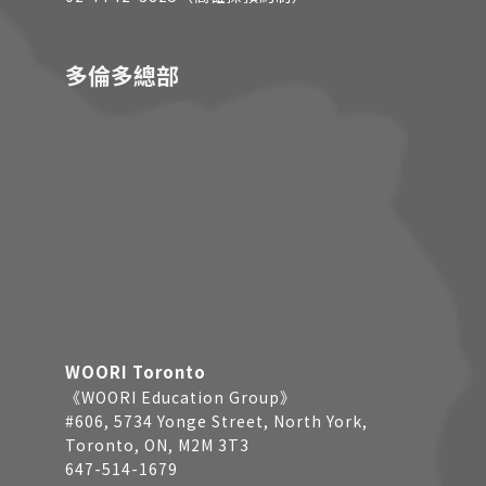
多倫多總部
WOORI Toronto
《WOORI Education Group》
#606, 5734 Yonge Street, North York,
Toronto, ON, M2M 3T3
647-514-1679