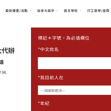
最新優惠/活動
加拿大高中
語言學校
打工遊學/度假
標記＊字號，為必填欄位
大代辦
*中文姓名
雄
P.M.
*我目前人在
）
*年紀