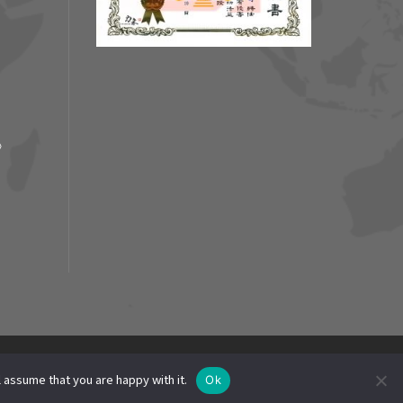
p》
自WOORI 加拿大總部,版權所有]
 assume that you are happy with it.
Ok
APPLY.
 SERVICE