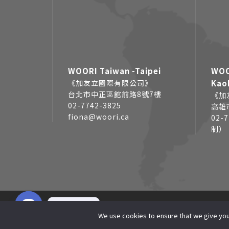
WOORI Taiwan -Taipei
WOO
《加友立國際有限公司》
Kao
台北市中正區館前路8號7樓
《加
02-7742-3825
高雄
fiona@woori.ca
02-
制）
線上諮詢
COPYRIGHT © 2025 
We use cookies to ensure that we give you 
O
p
e
n
c
h
a
t
THIS SITE IS