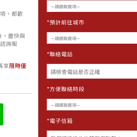
項，都歡
*預計前往城市
後，盡快與
諮詢服
*聯絡電話
再享
限時優
*方便聯絡時段
*電子信箱