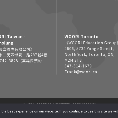
RI Taiwan -
WOORI Toronto
hsiung
《WOORI Education Grou
#606, 5734 Yonge Street,
友立國際有限公司》
North York, Toronto, ON,
市三民區博愛一路287號4樓
M2M 3T3
7742-3825（高雄採預約
647-514-1679
Frank@woori.ca
統一編號：55657233 府產業商字第：10659607600號
WOORI EDUCATION GROUP. ALL RIGHTS RESERVED | 本站資源包含影像、文字皆來
the best experience on our website. If you continue to use this site we will
 PROTECTED BY RECAPTCHA AND THE GOOGLE
AND
PRIVACY POLICY
TERMS OF