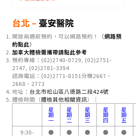
台北 –
臺安醫院
開放兩週前預約，可以網路預約！
（
網路預
約點此
）
加拿大體檢需攜帶請點此參考
預約專線：(02)2740-0729, (02)2751-
2747, (02)2781-3394
諮詢電話：(02)2771-8151分機2667、
2668、2773
地址：
台北市松山區八德路二段424號
體檢時間（
體檢其他相關資訊
）：
星
星
星
星
星
期
期
期
期
期
一
二
三
四
五
9:30-
●
●
●
●
●