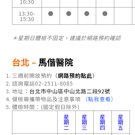
10:30
13:30-
●
●
●
●
15:30
＊星期日體檢不固定，建議於網路預約確認
台北 –
馬偕醫院
三週前開放預約
（
網路預約點此
）
諮詢電話02-2511-8085
地址：
台北市中山區中山北路二段92號
健檢需攜帶物品及注意事項
（點我查看）
體檢時間：(國定假日除外)
星
星
星
星
期
期
期
期
二
三
四
五