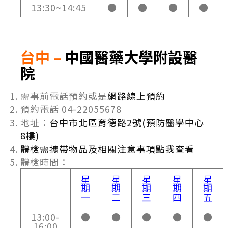
13:30~14:45
●
●
●
●
台中 –
中國醫藥大學附設醫
院
需事前電話預約或是
網路線上預約
預約電話 04-22055678
地址：
台中市北區育德路2號(預防醫學中心
8樓)
體檢需攜帶物品及相關注意事項點我查看
體檢時間：
星
星
星
星
星
期
期
期
期
期
一
二
三
四
五
13:00-
●
●
●
●
●
16:00