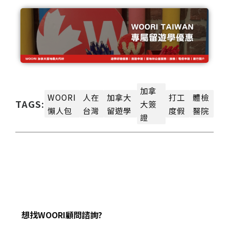
加拿
WOORI
人在
加拿大
打工
體檢
TAGS:
大簽
懶人包
台灣
留遊學
度假
醫院
證
想找WOORI顧問諮詢?