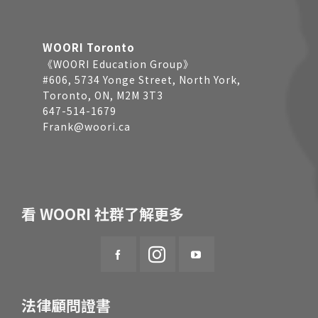
WOORI Toronto
《WOORI Education Group》
#606, 5734 Yonge Street, North York,
Toronto, ON, M2M 3T3
647-514-1679
Frank@woori.ca
看 WOORI 社群了解更多
法律顧問證書