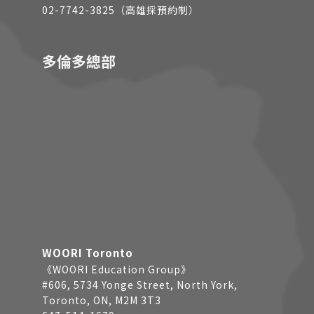
02-7742-3825（高雄採預約制）
多倫多總部
WOORI Toronto
《WOORI Education Group》
#606, 5734 Yonge Street, North York,
Toronto, ON, M2M 3T3