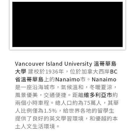
Vancouver Island University 溫哥華島
大學
建校於1936年，位於加拿大西岸
BC
省
溫哥華島
上的
Nanaimo
市。
Nanaimo
是一座沿海城市，氣候溫和，冬暖夏涼，
風景優美，交通便捷。距離
維多利亞市
約
兩個小時車程。總人口約為75萬人，其華
人比例僅為1.5%，給世界各地的留學生
提供了良好的英文學習環境，和優越的本
土人文生活環境。