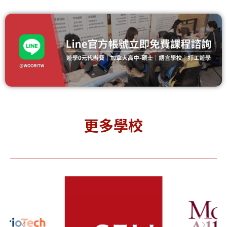
Simon
Mount
To
Fraser
Allison
Met
更多學校
niversit
Universit
 西門菲莎
y 艾利森山
Un
大學
大學
y 
(