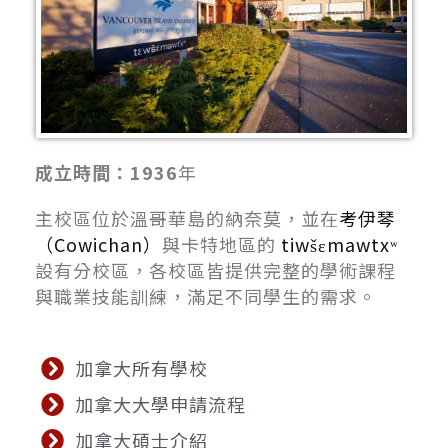
成立時間：1936
年
主校區位於溫哥華島的納奈莫，並在
考伊琴
（Cowichan）
與卡特地區的
tiwšɛmawtxʷ
設有分校區，各校區皆提供完整的學術課程
與職業技能訓練，滿足不同學生的需求。
加拿大所有學校
加拿大大學申請流程
加拿大碩士介紹