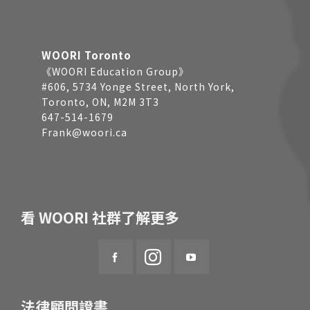
WOORI Toronto
《WOORI Education Group》
#606, 5734 Yonge Street, North York,
Toronto, ON, M2M 3T3
647-514-1679
Frank@woori.ca
看 WOORI 社群了解更多
法律顧問證書