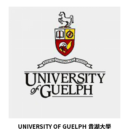
UNIVERSITY OF GUELPH 貴湖大學