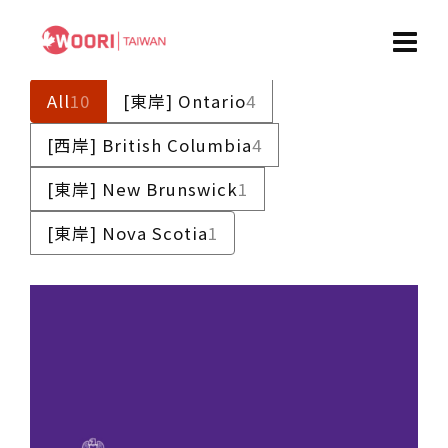
All
10
[東岸] Ontario
4
[西岸] British Columbia
4
[東岸] New Brunswick
1
[東岸] Nova Scotia
1