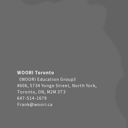
WOORI Toronto
《WOORI Education Group》
#606, 5734 Yonge Street, North York,
Toronto, ON, M2M 3T3
647-514-1679
Frank@woori.ca