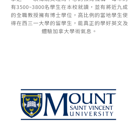
有3500~3800名學⽣在本校就讀，並有將近九成
的全職教授擁有博⼠學位，⾼比例的當地學⽣使
得在⻄三⼀⼤學的留學⽣，能真正的學好英⽂及
體驗加拿⼤學術氣息。