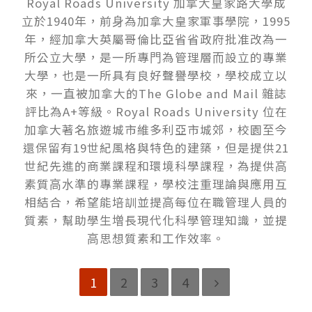
Royal Roads University 加拿⼤皇家路⼤學成
立於1940年，前⾝為加拿⼤皇家軍事學院，1995
年，經加拿⼤英屬哥倫比亞省省政府批准改為⼀
所公立⼤學，是⼀所專⾨為管理層⽽設立的專業
⼤學，也是⼀所具有良好聲譽學校，學校成立以
來，⼀直被加拿⼤的The Globe and Mail 雜誌
評比為A+等級。Royal Roads University 位在
加拿⼤著名旅遊城市維多利亞市城郊，校園⾄今
還保留有19世紀風格與特⾊的建築，但是提供21
世紀先進的商業課程和環境科學課程，為提供⾼
素質⾼⽔準的專業課程，學校注重理論與應⽤互
相結合，希望能培訓並提⾼每位在職管理⼈員的
質素，幫助學⽣増長現代化科學管理知識，並提
⾼思想質素和⼯作效率。
1
2
3
4