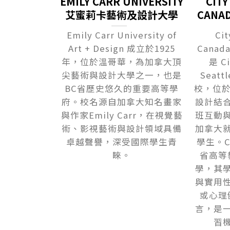
EMILY CARR UNIVERSITY
CITY
艾蜜莉卡藝術及設計⼤學
CAN
Emily Carr University of
Cit
Art + Design 成立於1925
Cana
年，位於溫哥華，為加拿大頂
是 Ci
尖藝術與設計大學之一，也是
Seat
BC省歷史悠久的重要高等學
校，位於
府。校名源自加拿大知名畫家
設計結
與作家Emily Carr，在視覺藝
班互動
術、影視藝術與設計領域具備
加拿大
卓越聲譽，深受國際學生青
學生。C
睞。
省高等
學，其
與實用
或心理
言，是
習