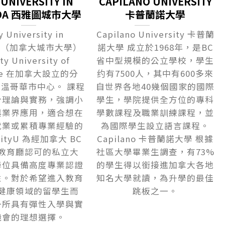
 UNIVERSITY IN
CAPILANO UNIVERSITY
ADA 西雅圖城市大學
卡普蘭諾大學
y University in
Capilano University 卡普蘭
da（加拿大城市大學）
諾大學 成立於1968年，是BC
ty University of
省中型規模的公立學校，學生
tle 在加拿大設立的分
约有7500人，其中有600多來
溫哥華市中心。 課程
自世界各地40幾個國家的國際
合理論與實務，強調小
學生，學院提供全方位的專科
與業界應用，適合想在
學數課程及職業訓練課程，並
就業或累積專業經驗的
為國際學生設立語言課程。
ityU 為經加拿大 BC
Capilano 卡普蘭諾大學 根據
教育廳認可的私立大
社區大學畢業生調查，有73%
學位具備高度專業認證
的學生得以銜接進加拿大各地
性。對於希望進入教育
知名大學就讀，為升學的最佳
健康領域的留學生而
跳板之一。
一所具有彈性入學與實
機會的理想選擇。