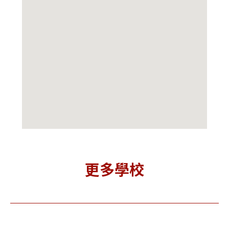
更多學校
Mount
Toronto
Un
Allison
Metropoli
niversit
tan
Gu
 艾利森山
Universit