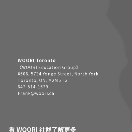
WOORI Toronto
《WOORI Education Group》
#606, 5734 Yonge Street, North York,
Toronto, ON, M2M 3T3
647-514-1679
Frank@woori.ca
看 WOORI 社群了解更多