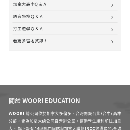
加拿大高中Q & A
語言學校Ｑ＆Ａ
打工遊學Ｑ＆Ａ
看更多當地資訊！
關於 WOORI EDUCATION
WOORI 總公司位於加拿大多倫多，台灣開設台北/台中/高雄
分部，皆為加拿大總公司直營辦公室，幫助學生順利前往加拿
大。 旗下設有16國部門團隊與加拿大聯邦IRCC簽證顧問,全球