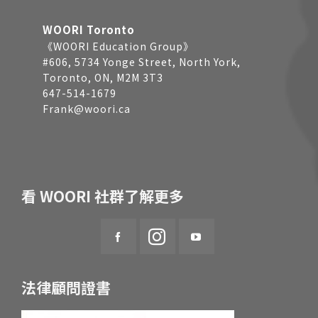
WOORI Toronto
《WOORI Education Group》
#606, 5734 Yonge Street, North York,
Toronto, ON, M2M 3T3
647-514-1679
Frank@woori.ca
看 WOORI 社群了解更多
法律顧問證書