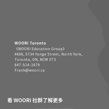
WOORI Toronto
《WOORI Education Group》
#606, 5734 Yonge Street, North York,
Toronto, ON, M2M 3T3
647-514-1679
Frank@woori.ca
看 WOORI 社群了解更多