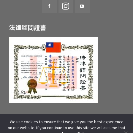
法律顧問證書
We use cookies to ensure that we give you the best experience
統一編號：55657233 府產業商字第：10659607600號
on our website. If you continue to use this site we will assume that
COPYRIGHT © 2025 WOORI EDUCATION GROUP. ALL RIGHTS