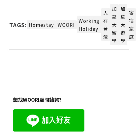
加
加
人
寄
拿
拿
Working
在
宿
TAGS:
Homestay
WOORI
大
大
Holiday
台
家
留
遊
灣
庭
學
學
想找WOORI顧問諮詢?