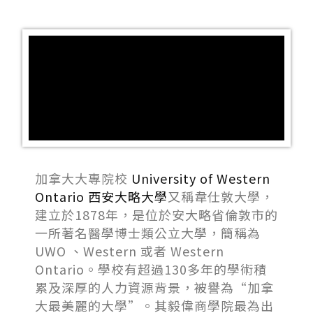
加拿大大專院校
University of Western
Ontario
西安大略大學
又稱韋仕敦大學，
建立於1878年，是位於安大略省倫敦市的
一所著名醫學博士類公立大學，簡稱為
UWO 、Western 或者 Western
Ontario。學校有超過130多年的學術積
累及深厚的人力資源背景，被譽為“加拿
大最美麗的大學”。其毅偉商學院最為出