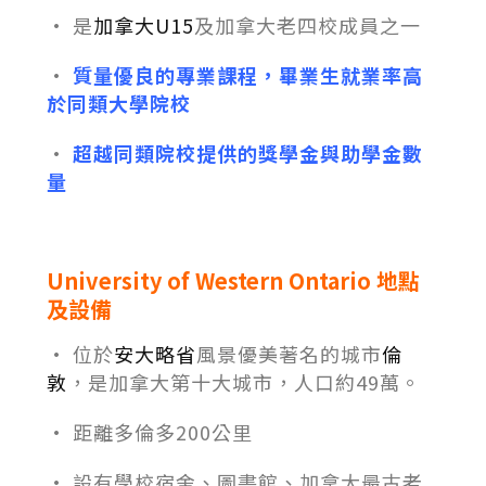
• 是
加拿大U15
及加拿大老四校成員之一
•
質量優良的專業課程，畢業生就業率高
於同類大學院校
•
超越同類院校提供的獎學金與助學金數
量
University of Western Ontario
地點
及設備
• 位於
安大略省
風景優美著名的城市
倫
敦
，是加拿大第十大城市，人口約49萬。
• 距離多倫多200公里
• 設有學校宿舍、圖書館、加拿大最古老