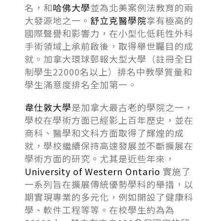
名，和
哈佛大學
並為北美案例法教育的兩
大發源地之一。
舒立克醫學院
享有極高的
國際聲譽和影響力，在小型化低耗性外科
手術領域上承前啟後，取得舉世矚目的成
就。加拿大環球郵報大型大學（註冊全日
制學生22000名以上）排名中教學質量和
學生滿意度排名全加第一。
韋仕敦大學
是加拿大最古老的學院之一，
學校在學術方面已經影上百年歷史，並在
商科、醫學和文科方面取得了輝煌的成
就，學校繼續保持高速發展並不斷擴展在
學術方面的研究。尤其是近些年來，
University of Western Ontario
實施了
一系列旨在擴展傳統優勢學科的舉措，以
期實現專業的多元化，例如開設了健康科
學、軟件工程等等。在校學生約為為