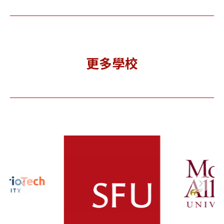
更多學校
Simon
Mount
To
Fraser
Allison
Met
niversit
Universit
 西門菲莎
y 艾利森山
Un
大學
大學
y 
(