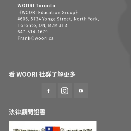
WOORI Toronto
《WOORI Education Group》
#606, 5734 Yonge Street, North York,
Toronto, ON, M2M 3T3
647-514-1679
Frank@woori.ca
看 WOORI 社群了解更多
法律顧問證書