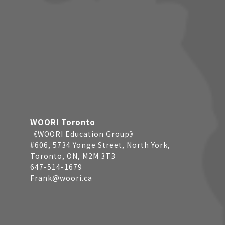
WOORI Toronto
《WOORI Education Group》
#606, 5734 Yonge Street, North York,
Toronto, ON, M2M 3T3
647-514-1679
Frank@woori.ca