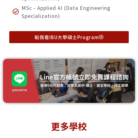
MSc - Applied AI (Data Engineering
Specialization)
點我看IBU大學碩士Program
Simon
Mount
To
Fraser
Allison
Met
更多學校
niversit
Universit