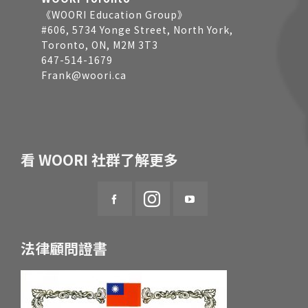
《WOORI Education Group》
#606, 5734 Yonge Street, North York,
Toronto, ON, M2M 3T3
647-514-1679
Frank@woori.ca
看 WOORI 社群了解更多
法律顧問證書