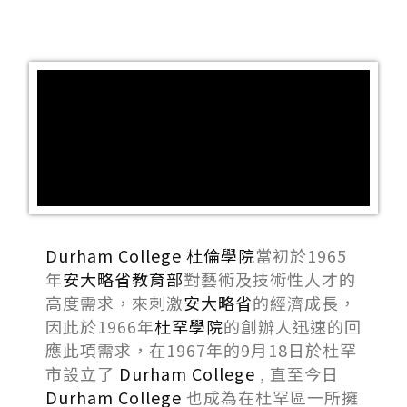
Durham College
杜倫學院
當初於1965
年
安大略省教育部
對藝術及技術性人才的
高度需求，來刺激
安大略省
的經濟成長，
因此於1966年
杜罕學院
的創辦人迅速的回
應此項需求，在1967年的9月18日於杜罕
市設立了
Durham College
, 直至今日
Durham College
也成為在杜罕區一所擁