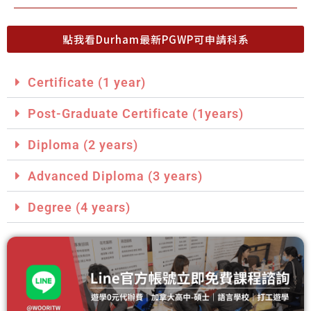
點我看Durham最新PGWP可申請科系
Certificate (1 year)
Post-Graduate Certificate (1years)
Diploma (2 years)
Advanced Diploma (3 years)
Degree (4 years)