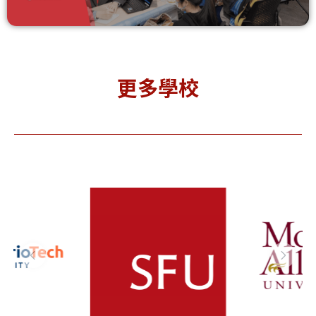
更多學校
Simon
Mount
To
Fraser
Allison
Met
niversit
Universit
 西門菲莎
y 艾利森山
Un
大學
大學
y 
(