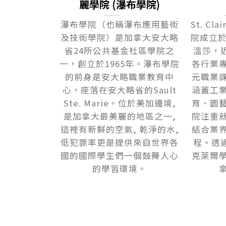
麗學院 (瀑布學院)
瀑布學院（也稱瀑布應用藝術
St. Cl
及技術學院）是加拿大安大略
院成立於
省24所公共基金社區學院之
溫莎，
一，創立於1965年。瀑布學院
各行業
的前身是安大略職業教育中
元職業
心，座落在安大略省的Sault
涵蓋工
Ste. Marie。位於美加邊境,
育、園
是加拿大最美麗的地區之一,
院注重
這裡有新鮮的空氣, 乾淨的水,
結合業
低犯罪率更是提供來自世界各
程。透過
國的國際學生們一個鼓舞人心
克萊爾
的學習環境。