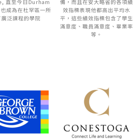
ge, 直至今日Durham
備，而且在安大略省的各項績
ege也成為在杜罕區一所
效指標表現他都高出平均水
有廣泛課程的學院
平，這些績效指標包含了學生
滿意度、職員滿意度、畢業率
等。