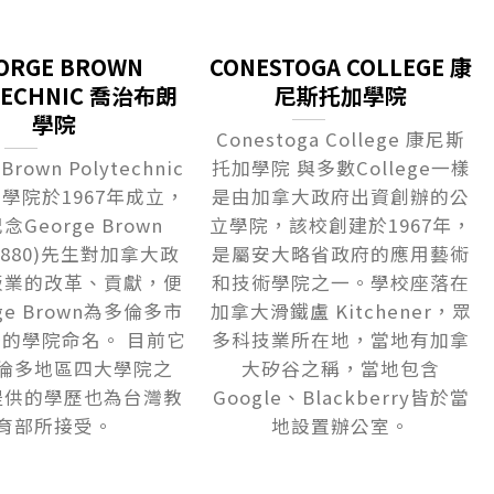
ORGE BROWN
CONESTOGA COLLEGE 康
TECHNIC 喬治布朗
尼斯托加學院
學院
Conestoga College 康尼斯
 Brown Polytechnic
托加學院 與多數College一樣
學院於1967年成立，
是由加拿大政府出資創辦的公
George Brown
立學院，該校創建於1967年，
-1880)先生對加拿大政
是屬安大略省政府的應用藝術
版業的改革、貢獻，便
和技術學院之一。學校座落在
ge Brown為多倫多市
加拿大滑鐵盧 Kitchener，眾
的學院命名。 目前它
多科技業所在地，當地有加拿
倫多地區四大學院之
大矽谷之稱，當地包含
提供的學歷也為台灣教
Google、Blackberry皆於當
育部所接受。
地設置辦公室。