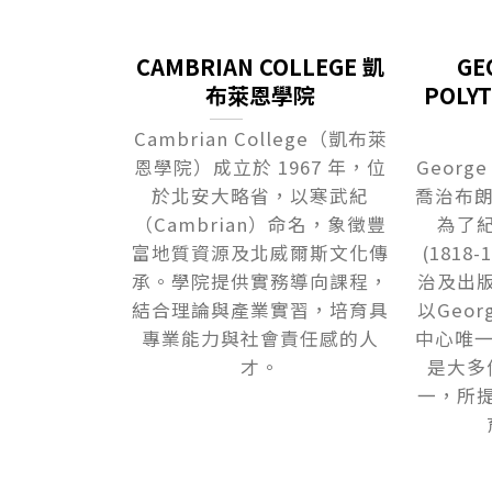
CAMBRIAN COLLEGE 凱
GE
布萊恩學院
POLY
Cambrian College（凱布萊
恩學院）成立於 1967 年，位
George
於北安大略省，以寒武紀
喬治布朗
（Cambrian）命名，象徵豐
為了紀念
富地質資源及北威爾斯文化傳
(1818
承。學院提供實務導向課程，
治及出
結合理論與產業實習，培育具
以Geor
專業能力與社會責任感的人
中心唯一
才。
是大多
一，所