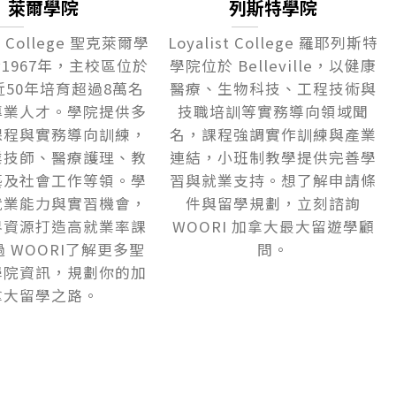
萊爾學院
列斯特學院
air College 聖克萊爾學
Loyalist College 羅耶列斯特
1967年，主校區位於
學院位於 Belleville，以健康
近50年培育超過8萬名
醫療、生物科技、工程技術與
專業人才。學院提供多
技職培訓等實務導向領域聞
課程與實務導向訓練，
名，課程強調實作訓練與產業
業技師、醫療護理、教
連結，小班制教學提供完善學
藝及社會工作等領。學
習與就業支持。想了解申請條
就業能力與實習機會，
件與留學規劃，立刻諮詢
界資源打造高就業率課
WOORI 加拿大最大留遊學顧
 WOORI了解更多聖
問。
學院資訊，規劃你的加
拿大留學之路。