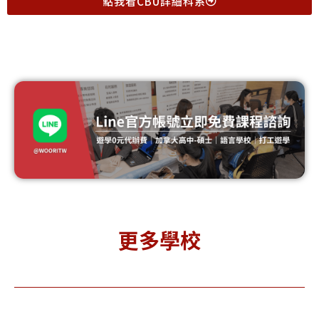
點我看CBU詳細科系
更多學校
Simon
Mount
To
Fraser
Allison
Met
niversit
Universit
 西門菲莎
y 艾利森山
Un