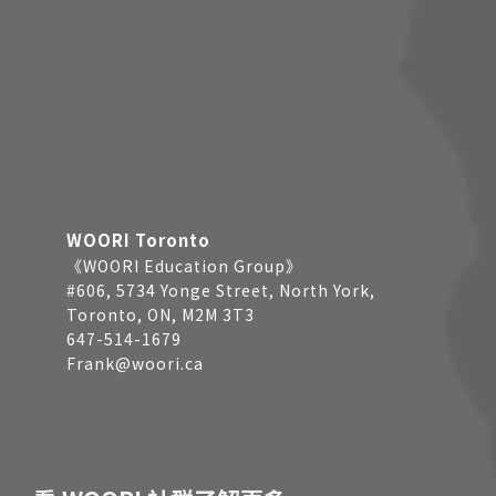
WOORI Toronto
《WOORI Education Group》
#606, 5734 Yonge Street, North York,
Toronto, ON, M2M 3T3
647-514-1679
Frank@woori.ca