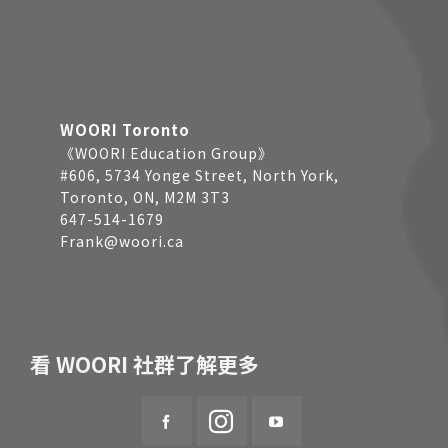
WOORI Toronto
《WOORI Education Group》
#606, 5734 Yonge Street, North York,
Toronto, ON, M2M 3T3
647-514-1679
Frank@woori.ca
看 WOORI 社群了解更多