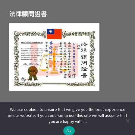
法律顧問證書
We use cookies to ensure that we give you the best experience
統一編號：55657233 府產業商字第：10659607600號
on our website. If you continue to use this site we will assume that
COPYRIGHT © 2025 WOORI EDUCATION GROUP. ALL RIGHTS
you are happy with it.
RESERVED | 本站資源包含影像、文字皆來自WOORI 加拿大總部,版權所有]
線上諮詢
THIS SITE IS PROTECTED BY RECAPTCHA AND THE GOOGLE
Ok
AND
APPLY.
PRIVACY POLICY
TERMS OF SERVICE