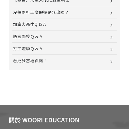
【移民】加拿大NOC職業列表
沒抽到打工度假還是想出國？
加拿大高中Q & A
語言學校Ｑ＆Ａ
打工遊學Ｑ＆Ａ
看更多當地資訊！
關於 WOORI EDUCATION