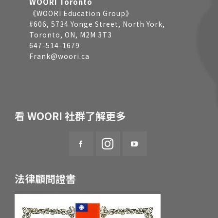
WOORI Toronto
《WOORI Education Group》
#606, 5734 Yonge Street, North York,
Toronto, ON, M2M 3T3
647-514-1679
Frank@woori.ca
看 WOORI 社群了解更多
法律顧問證書