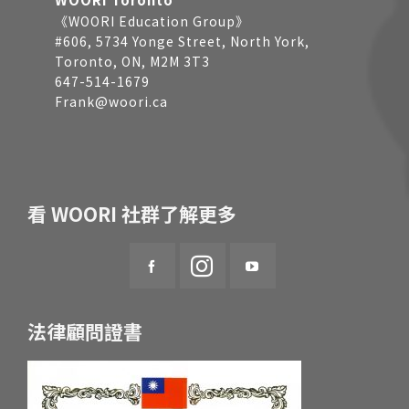
《WOORI Education Group》
#606, 5734 Yonge Street, North York,
Toronto, ON, M2M 3T3
647-514-1679
Frank@woori.ca
看 WOORI 社群了解更多
法律顧問證書