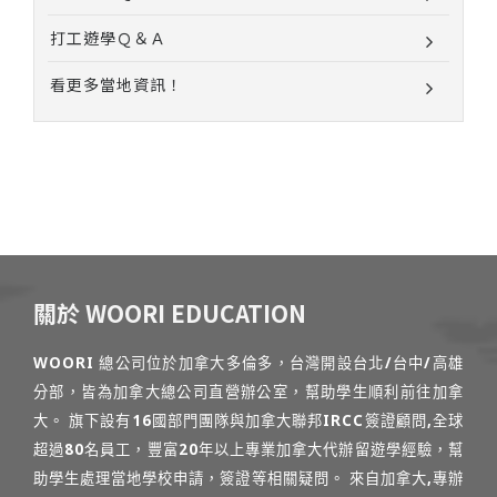
打工遊學Ｑ＆Ａ
看更多當地資訊！
關於 WOORI EDUCATION
WOORI 總公司位於加拿大多倫多，台灣開設台北/台中/高雄
分部，皆為加拿大總公司直營辦公室，幫助學生順利前往加拿
大。 旗下設有16國部門團隊與加拿大聯邦IRCC簽證顧問,全球
超過80名員工，豐富20年以上專業加拿大代辦留遊學經驗，幫
助學生處理當地學校申請，簽證等相關疑問。 來自加拿大,專辦