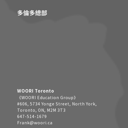
多倫多總部
WOORI Toronto
《WOORI Education Group》
#606, 5734 Yonge Street, North York,
Toronto, ON, M2M 3T3
647-514-1679
Frank@woori.ca