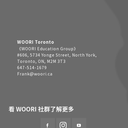
WOORI Toronto
《WOORI Education Group》
#606, 5734 Yonge Street, North York,
Toronto, ON, M2M 3T3
647-514-1679
Frank@woori.ca
看 WOORI 社群了解更多