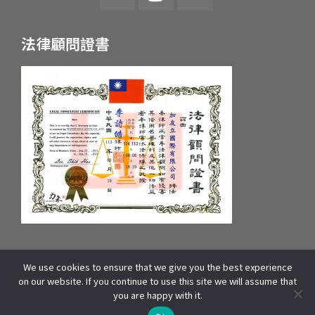
法律顧問證書
We use cookies to ensure that we give you the best experience
統一編號：55657233 府產業商字第：10659607600號
on our website. If you continue to use this site we will assume that
COPYRIGHT © 2025 WOORI EDUCATION GROUP. ALL RIGHTS
you are happy with it.
RESERVED | 本站資源包含影像、文字皆來自WOORI 加拿大總部,版權所有]
線上諮詢
THIS SITE IS PROTECTED BY RECAPTCHA AND THE GOOGLE