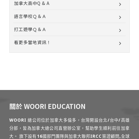
加拿大高中Q & A
語言學校Ｑ＆Ａ
打工遊學Ｑ＆Ａ
看更多當地資訊！
關於 WOORI EDUCATION
WOORI 總公司位於加拿大多倫多，台灣開設台北/台中/高雄
分部，皆為加拿大總公司直營辦公室，幫助學生順利前往加拿
大。 旗下設有16國部門團隊與加拿大聯邦IRCC簽證顧問,全球