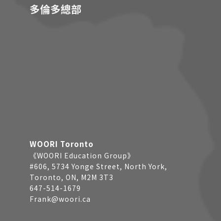
多倫多總部
WOORI Toronto
《WOORI Education Group》
#606, 5734 Yonge Street, North York,
Toronto, ON, M2M 3T3
647-514-1679
Frank@woori.ca