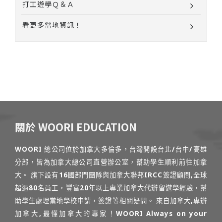
打工遊學Ｑ＆Ａ
看更多當地資訊！
關於 WOORI EDUCATION
WOORI 總公司位於加拿大多倫多，台灣開設台北/台中/高雄
分部，皆為加拿大總公司直營辦公室，幫助學生順利前往加拿
大。 旗下設有16國部門團隊與加拿大聯邦IRCC簽證顧問,全球
超過80名員工，豐富20年以上專業加拿大代辦留遊學經驗，幫
助學生處理當地學校申請，簽證等相關疑問。 來自加拿大,專辦
加拿大,最懂加拿大的專家！WOORI Always on your