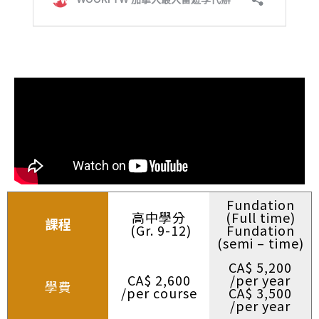
Fundation
高中學分
(Full time)
課程
(Gr. 9-12)
Fundation
(semi – time)
CA$ 5,200
CA$ 2,600
/per year
學費
/per course
CA$ 3,500
/per year