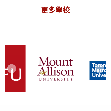
更多學校
Mount
Toronto
Un
Allison
Metropoli
niversit
tan
Gu
 艾利森山
Universit
大學
y 多倫多都
市大學
(TMU)