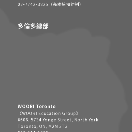
02-7742-3825（高雄採預約制）
多倫多總部
WOORI Toronto
《WOORI Education Group》
#606, 5734 Yonge Street, North York,
Toronto, ON, M2M 3T3