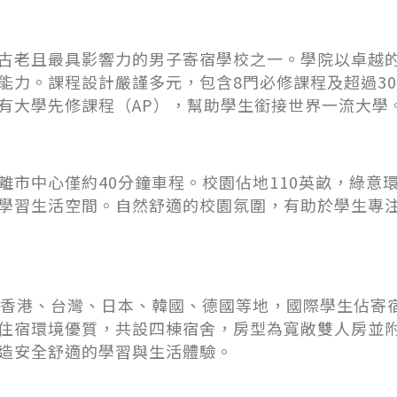
古老且最具影響力的男子寄宿學校之一。學院以卓越
能力。課程設計嚴謹多元，包含8門必修課程及超過3
有大學先修課程（AP），幫助學生銜接世界一流大學
離市中心僅約40分鐘車程。校園佔地110英畝，綠意
學習生活空間。自然舒適的校園氛圍，有助於學生專
括香港、台灣、日本、韓國、德國等地，國際學生佔寄
住宿環境優質，共設四棟宿舍，房型為寬敞雙人房並
造安全舒適的學習與生活體驗。