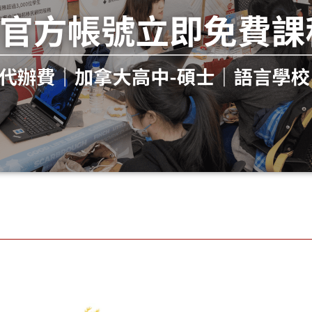
nlyo
Balmor
Pickeri
n
al Hall
ng
rfol
School
College
k
巴爾摩
皮克林
hool
洛女子
高中