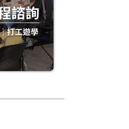
Lakefie
Trinity
ld
College
College
School
School
三一學
萊克菲
院