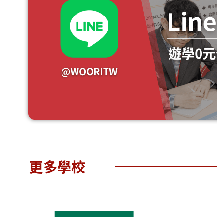
Trinity
Shawni
Gle
更多學校
College
gan
School
Lake
No
三一學
School
院
桑列根
Sc