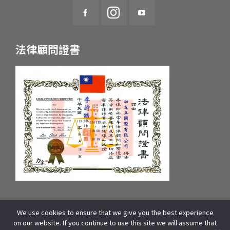
法律顧問證書
We use cookies to ensure that we give you the best experience
統一編號：55657233 府產業商字第：10659607600號
on our website. If you continue to use this site we will assume that
COPYRIGHT © 2025 WOORI EDUCATION GROUP. ALL RIGHTS