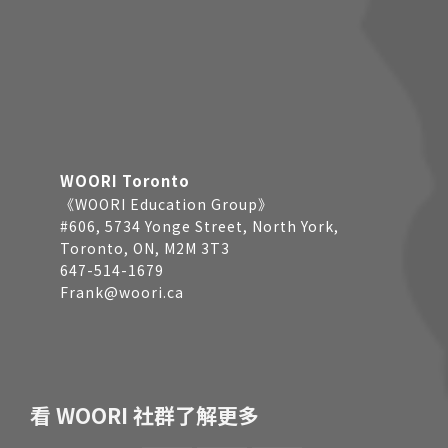
WOORI Toronto
《WOORI Education Group》
#606, 5734 Yonge Street, North York,
Toronto, ON, M2M 3T3
647-514-1679
Frank@woori.ca
看 WOORI 社群了解更多