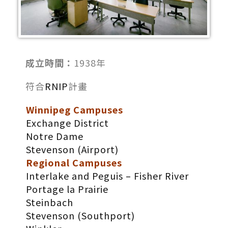
成立時間：
1938年
符合
RNIP
計畫
Winnipeg Campuses
Exchange District
Notre Dame
Stevenson (Airport)
Regional Campuses
Interlake and Peguis – Fisher River
Portage la Prairie
Steinbach
Stevenson (Southport)