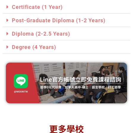
Certificate (1 Year)
Post-Graduate Diploma (1-2 Years)
Diploma (2-2.5 Years)
Degree (4 Years)
更多學校
Simon
Mount
To