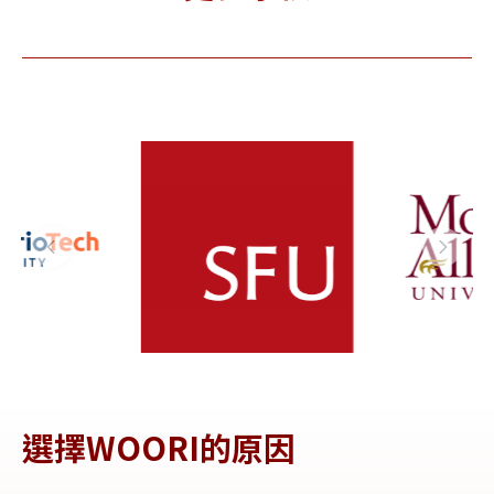
Fraser
Allison
Met
niversit
Universit
 西門菲莎
y 艾利森山
Un
大學
大學
y 
(
選擇WOORI的原因