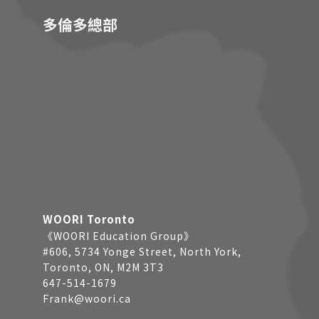
多倫多總部
WOORI Toronto
《WOORI Education Group》
#606, 5734 Yonge Street, North York,
Toronto, ON, M2M 3T3
647-514-1679
Frank@woori.ca