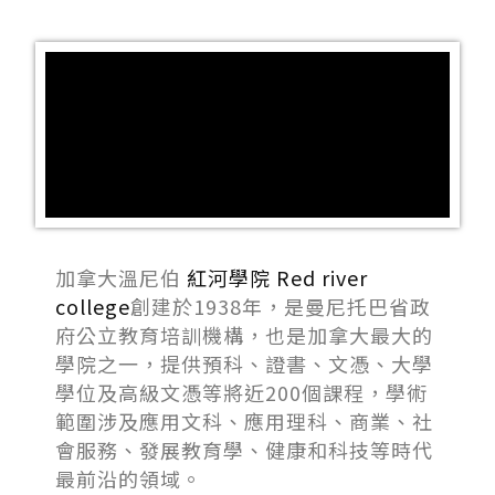
加拿大溫尼伯
紅河學院 Red river
college
創建於1938年，是曼尼托巴省政
府公立教育培訓機構，也是加拿大最大的
學院之一，提供預科、證書、文憑、大學
學位及高級文憑等將近200個課程，學術
範圍涉及應用文科、應用理科、商業、社
會服務、發展教育學、健康和科技等時代
最前沿的領域。