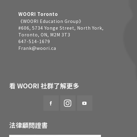
WOORI Toronto
《WOORI Education Group》
#606, 5734 Yonge Street, North York,
Toronto, ON, M2M 3T3
647-514-1679
Frank@woori.ca
看 WOORI 社群了解更多
法律顧問證書