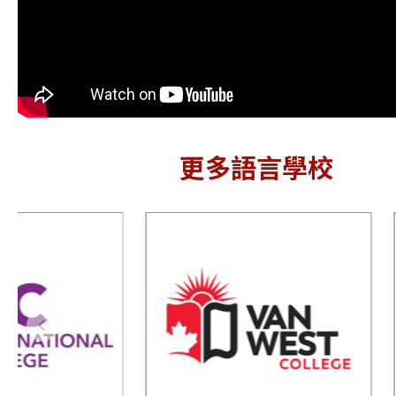
Canadian
College of
West 溫西語
English
言學院
Language CCEL
加拿大語言學校
更多語言學校