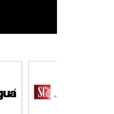
affe
CES 英語學習中
界語言咖
心
校