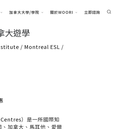
加拿大大學/學院
關於WOORI
立即諮詢
拿大遊學
stitute
/
Montreal ESL
/
惠
Centres）
是一所國際知
國、加拿大、馬耳他、愛爾