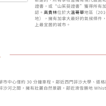
證書，或“山茱萸證書”獲得所有
認。
高貴林
位於大
溫哥華
地區（20
地），擁有加拿大最好的氣候條件
上最宜居的城市。
色
市中心僅約 30 分鐘車程。鄰近西門菲沙大學、道
河之間，擁有壯麗自然景觀，鄰近滑雪勝地 Whist