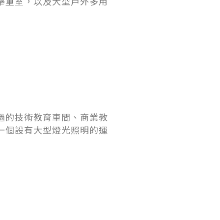
舉重室，以及大型戶外多用
、翻修過的技術教育車間、商業教
一個設有大型燈光照明的運