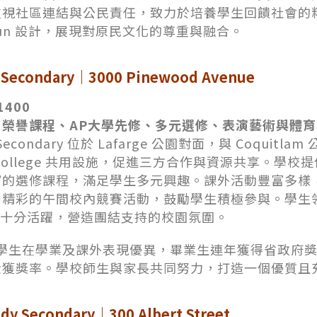
重視社區連結與公民責任，致力於培養學生回饋社會的
cktun 設計，展現對原民文化的尊重與融合。
e Secondary｜3000 Pinewood Avenue
1400
：榮譽課程、AP大學先修、多元選修、表演藝術與體育
e Secondary 位於 Lafarge 公園對面，與 Coquit
s College 共用設施，促進三方合作與資源共享。學校
富的選修課程，滿足學生多元興趣。課外活動豐富多樣
到精彩的午間校內競賽活動，鼓勵學生積極參與。學生
均十分活躍，營造團結支持的校園氛圍。
ree 學生在學業及課外表現優異，畢業生連年獲得省政府
金獲獎率。學校師生與家長共同努力，打造一個優質且
ody Secondary｜
300 Albert Street