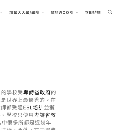
加拿大大學/學院
關於WOORI
立即諮詢
的學校受
卑詩省政府
的
認是世界上最優秀的。在
教師都受過
ESL培訓
並獲
持。學校只使用
卑詩省教
其中很多所都是近幾年
和技術。此外，高中畢業