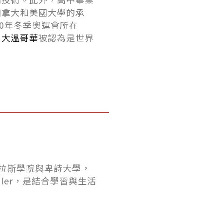
加拿大和美國大學的承
10年冬季奧運會所在
，
大溫哥華
被認為是世界
格拉斯學院與卑詩大學，
ler，是結合學習與生活