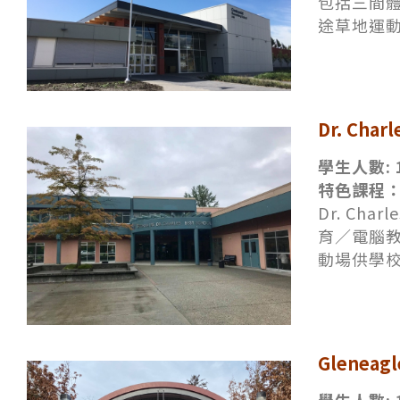
包括三間
途草地運
Dr. Char
學生人數: 
特色課程：
Dr. C
育／電腦
動場供學
Gleneagl