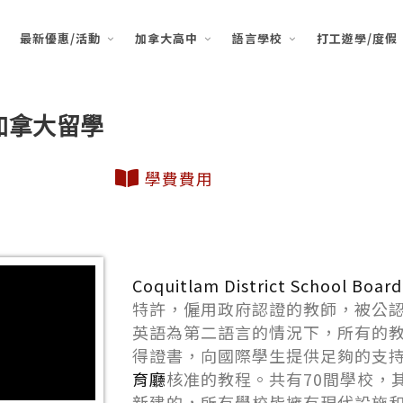
最新優惠/活動
加拿大高中
語言學校
打工遊學/度假
rd｜加拿大留學
學費費用
Coquitlam District School Board
特許，僱用政府認證的教師，被公
英語為第二語言的情況下，所有的
得證書，向國際學生提供足夠的支
育廳
核准的教程。共有70間學校，
新建的，所有學校皆擁有現代設施