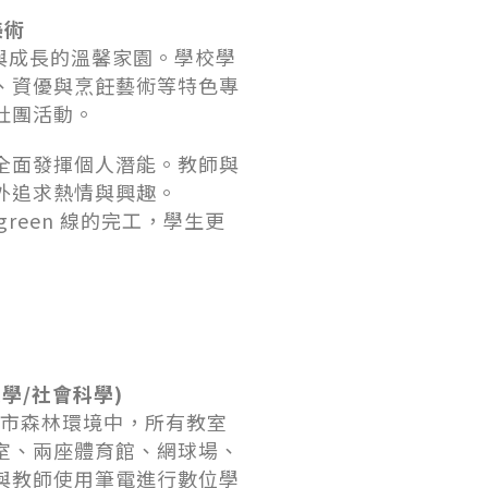
美術
元學習與成長的溫馨家園。學校學
、資優與烹飪藝術等特色專
社團活動。
全面發揮個人潛能。教師與
外追求熱情與興趣。
ergreen 線的完工，學生更
數學/社會科學)
，位於都市森林環境中，所有教室
重室、兩座體育館、網球場、
與教師使用筆電進行數位學