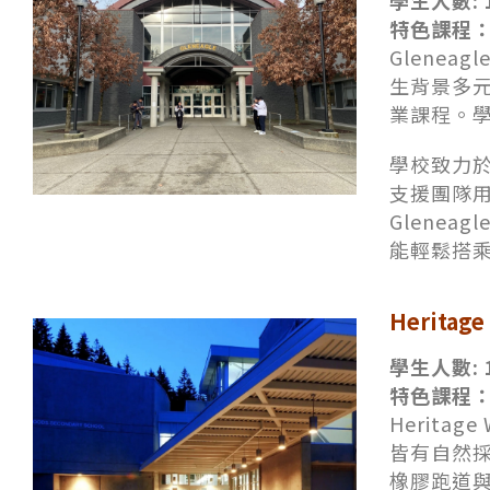
學生人數: 
特色課程：
Glenea
生背景多
業課程。
學校致力
支援團隊
Glenea
能輕鬆搭
Heritag
學生人數: 
特色課程：
Herita
皆有自然採
橡膠跑道