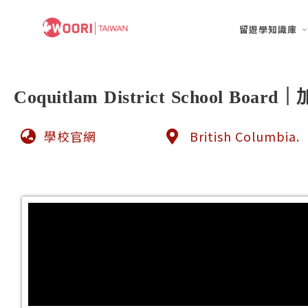
留遊學知識庫
Coquitlam District School Boa
學校官網
British Columbia.