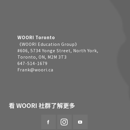
WOORI Toronto
《WOORI Education Group》
#606, 5734 Yonge Street, North York,
Toronto, ON, M2M 3T3
647-514-1679
Frank@woori.ca
看 WOORI 社群了解更多