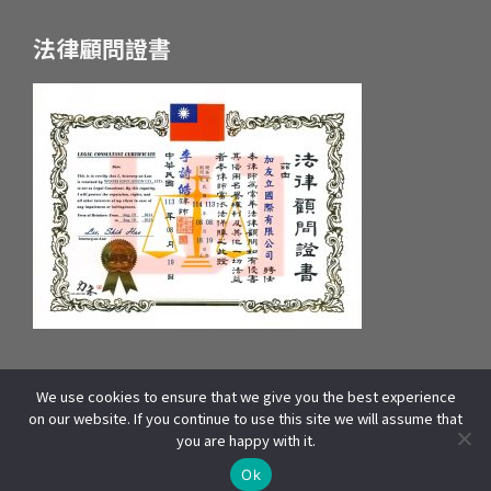
法律顧問證書
We use cookies to ensure that we give you the best experience
統一編號：55657233 府產業商字第：10659607600號
on our website. If you continue to use this site we will assume that
COPYRIGHT © 2025 WOORI EDUCATION GROUP. ALL RIGHTS
you are happy with it.
RESERVED | 本站資源包含影像、文字皆來自WOORI 加拿大總部,版權所有]
線上諮詢
THIS SITE IS PROTECTED BY RECAPTCHA AND THE GOOGLE
Ok
AND
APPLY.
PRIVACY POLICY
TERMS OF SERVICE