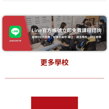
更多學校
Simon
Mount
To
Fraser
Allison
Met
niversit
Universit
 西門菲莎
y 艾利森山
Un
大學
大學
y 
(