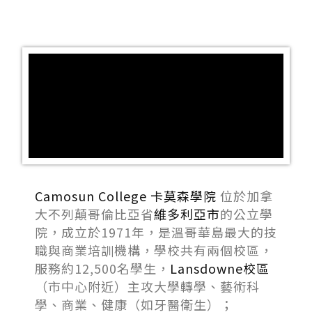
Camosun College 卡莫森學院
位於加拿
大不列顛哥倫比亞省
維多利亞市
的公立學
院，成立於1971年，是溫哥華島最大的技
職與商業培訓機構，學校共有兩個校區，
服務約12,500名學生，
Lansdowne校區
（市中心附近）主攻大學轉學、藝術科
學、商業、健康（如牙醫衛生）；