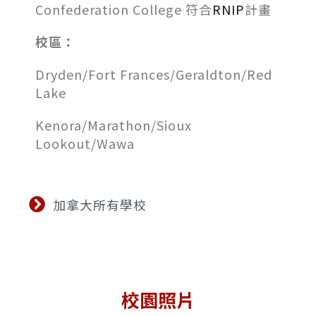
Confederation College 符合
RNIP
計畫
校區：
Dryden/Fort Frances/Geraldton/Red
Lake
Kenora/Marathon/Sioux
Lookout/Wawa
加拿大所有學校
校園照片