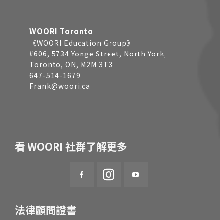
WOORI Toronto
《WOORI Education Group》
#606, 5734 Yonge Street, North York,
Toronto, ON, M2M 3T3
647-514-1679
Frank@woori.ca
看 WOORI 社群了解更多
法律顧問證書