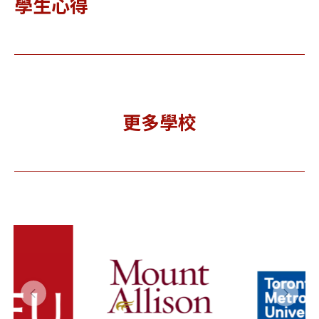
學生心得
更多學校
oronto
Ni
Universit
tropoli
Un
y of
tan
y O
Guelph 貴
niversit
安
湖大學
 多倫多都
加
市大學
(TMU)