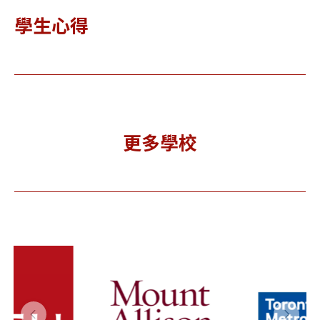
學生心得
更多學校
oronto
Ni
Universit
tropoli
Un
y of
tan
y O
Guelph 貴
niversit
安
湖大學
 多倫多都
加
市大學
(TMU)