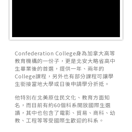
Confederation College身為加拿大高等
教育機構的一份子，更是北安大略省高中
生畢業後的首選，提供一年、兩年的
College課程，另外也有部分課程可讓學
生銜接當地大學或日後申請學分折抵。
他特別在北美原住民文化、教育方面知
名，而目前有約60個科系開放國際生選
讀，其中也包含了電影、貿易、商科、幼
教、工程等等受國際生歡迎的科系。