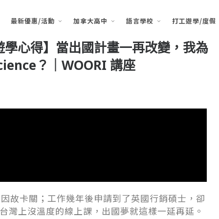
最新優惠/活動
加拿大高中
語言學校
打工遊學/度假
P打工遊學心得】當出國計畫一再改變，我為
ience？｜WOORI 講座
，因故卡關；工作幾年後申請到了英國行銷碩士，卻
只在台灣上沒溫度的線上課，出國夢就這樣一延再延。