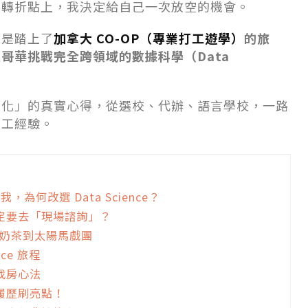
的轉折點上，我決定給自己一次放空的機會。
而是踏上了
加拿大 CO-OP（專業打工遊學）
的旅
哥華挑戰完全跨領域的數據科學（Data
變化」的真實心得，從選校、代辦、語言學校，一路
志工經驗。
為何改選 Data Science？
定要去「現場諮詢」？
珍珠奶茶到太陽馬戲團
ce 旅程
找房心法
履歷刷亮點！