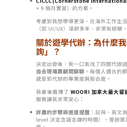
CICCC(Cornerstone Internationa
+ 9 個月實習）的方案。
考慮到我想學得更深、在海外工作生活得更
（如 UI/UX）深耕多年、非常有經驗，我最
關於遊學代辦：為什麼我
詢」？
決定出發後，我一口氣找了四間代辦
自去現場跟顧問聊聊
。每個人適合的
感受到代辦的專業度與契合度。
我最後選擇了
WOORI 加拿大最大
服務讓我非常安心：
詳盡的步驟與進度提醒
：註冊、英文
level 決定念語言課的時間）、簽
度。