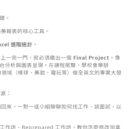
礎。
精美報表的核心工具。
xcel 進階統計
。
每上一完一門，就必須繳出一個
Final Project
。像
進行後台分析與圖表呈現。在課程尾聲，學校會舉辦
的領域（棒球、美妝、電玩等）做全英文的專案大發
資源：
姐回來，一對一或小組聊聊如何找工作、談面試，以
域工作坊、Beprepared 工作坊，教你怎麼修改加拿