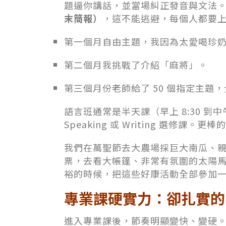
題逼你講話，並當場糾正發音與文法
末簡報）
，這不能逃避，每個人都要
第一個月自由主題，我因為太愛喝珍
第二個月我挑戰了介紹「麻將」。
第三個月份老師給了 50 個指定主題
語言班通常是半天課（早上 8:30 到中
Speaking 或 Writing 選修課
我們在萬聖節去大農場採巨大南瓜、
票，去看大帳篷、非常有氛圍的太陽
裕的時候，把這些好康活動全部參加
專業課硬實力：卻扎實的 Dat
進入專業課後，節奏明顯變快、變硬。在 Cor