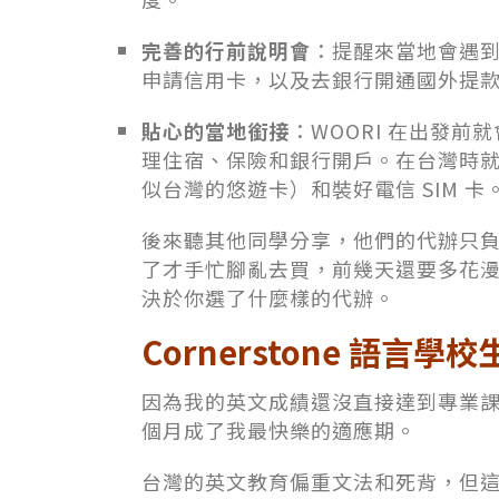
完善的行前說明會
：提醒來當地會遇
申請信用卡，以及去銀行開通國外提
貼心的當地銜接
：WOORI 在出發
理住宿、保險和銀行開戶。在台灣時
似台灣的悠遊卡）和裝好電信 SIM 卡
後來聽其他同學分享，他們的代辦只負責
了才手忙腳亂去買，前幾天還要多花
決於你選了什麼樣的代辦。
Cornerstone 語
因為我的英文成績還沒直接達到專業課的
個月成了我最快樂的適應期。
台灣的英文教育偏重文法和死背，但