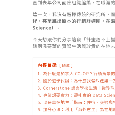
直到去年公司面臨組織縮編，在職涯
這一次，我沒有選擇傳統的研究所，
程，甚至跳出原本的行銷舒適圈，在溫
Science）
。
今天想跟你們分享這段「計畫趕不上
聊到溫哥華的實際生活與珍貴的在地
內容目錄
隱藏
1.
為什麼是加拿大 CO-OP？行銷背景的我，
2.
關於遊學代辦：為什麼我強烈建議一
3.
Cornerstone 語言學校生活：從
4.
專業課硬實力：卻扎實的 Data Scien
5.
溫哥華在地生活指南：住宿、交通與
6.
加分心法：利用「海外志工」為在地