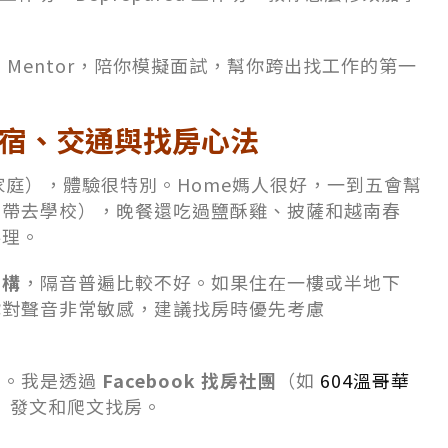
 Mentor，陪你模擬面試，幫你跨出找工作的第一
宿、交通與找房心法
宿家庭），體驗很特別。Home媽人很好，一到五會幫
我帶去學校），晚餐還吃過鹽酥雞、披薩和越南春
料理。
結構
，隔音普遍比較不好。如果住在一樓或半地下
你對聲音非常敏感，建議找房時優先考慮
來。我是透過
Facebook 找房社團
（如
604溫哥華
）發文和爬文找房。