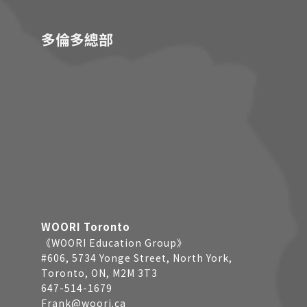
多倫多總部
WOORI Toronto
《WOORI Education Group》
#606, 5734 Yonge Street, North York,
Toronto, ON, M2M 3T3
647-514-1679
Frank@woori.ca