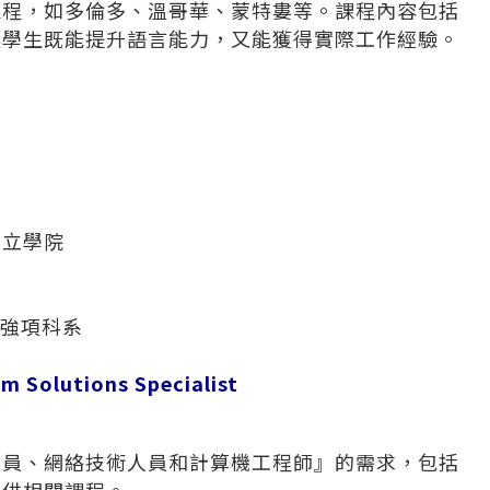
課程，如多倫多、溫哥華、蒙特婁等。課程內容包括
讓學生既能提升語言能力，又能獲得實際工作經驗。
私立學院
關強項科系
olutions Specialist
理員
、
網絡技術人員
和
計算機工程師
』的需求，包括