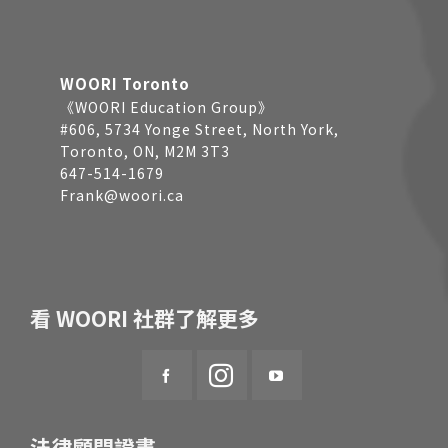
WOORI Toronto
《WOORI Education Group》
#606, 5734 Yonge Street, North York,
Toronto, ON, M2M 3T3
647-514-1679
Frank@woori.ca
看 WOORI 社群了解更多
法律顧問證書