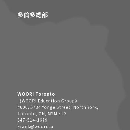
多倫多總部
WOORI Toronto
《WOORI Education Group》
#606, 5734 Yonge Street, North York,
Toronto, ON, M2M 3T3
647-514-1679
Frank@woori.ca