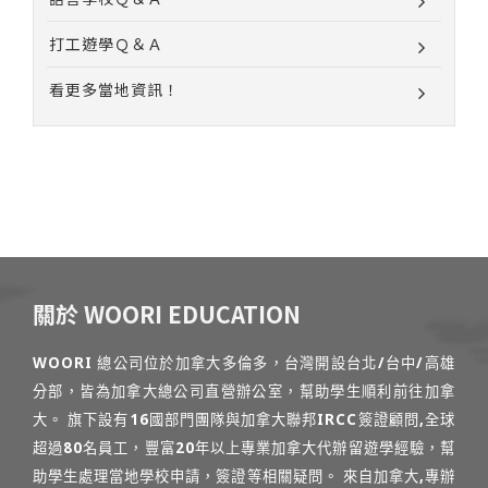
打工遊學Ｑ＆Ａ
看更多當地資訊！
關於 WOORI EDUCATION
WOORI 總公司位於加拿大多倫多，台灣開設台北/台中/高雄
分部，皆為加拿大總公司直營辦公室，幫助學生順利前往加拿
大。 旗下設有16國部門團隊與加拿大聯邦IRCC簽證顧問,全球
超過80名員工，豐富20年以上專業加拿大代辦留遊學經驗，幫
助學生處理當地學校申請，簽證等相關疑問。 來自加拿大,專辦