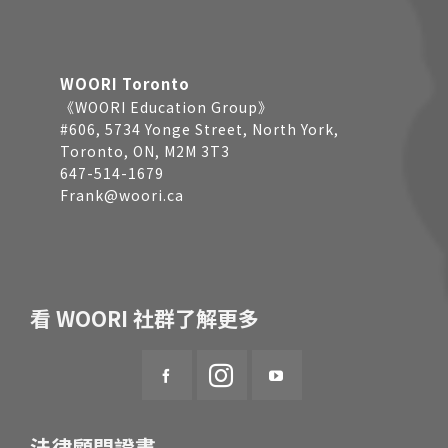
WOORI Toronto
《WOORI Education Group》
#606, 5734 Yonge Street, North York,
Toronto, ON, M2M 3T3
647-514-1679
Frank@woori.ca
看 WOORI 社群了解更多
法律顧問證書