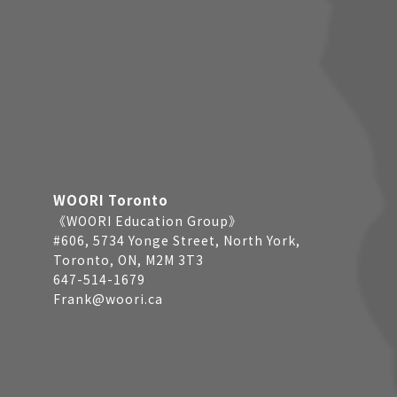
WOORI Toronto
《WOORI Education Group》
#606, 5734 Yonge Street, North York,
Toronto, ON, M2M 3T3
647-514-1679
Frank@woori.ca