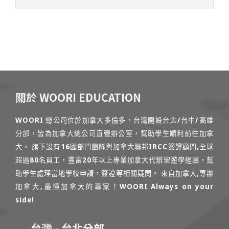
關於 WOORI EDUCATION
WOORI 總公司位於加拿大多倫多，台灣開設台北/台中/高雄
分部，皆為加拿大總公司直營辦公室，幫助學生順利前往加拿
大。 旗下設有16國部門團隊與加拿大聯邦IRCC簽證顧問,全球
超過80名員工，豐富20年以上專業加拿大代辦留遊學經驗，幫
助學生處理當地學校申請，簽證等相關疑問。 來自加拿大,專辦
加拿大,最懂加拿大的專家！WOORI Always on your
side!
台灣 - 台北分部