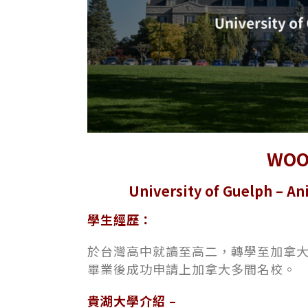
WO
University of Guelph 
學生經歷：
於台灣高中就讀至高二，轉學至加拿
畢業後成功申請上加拿大多間名校。
貴湖大學介紹 –