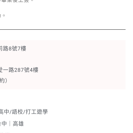
動。
前路8號7樓
愛一路287號4樓
預約）
高中/語校/打工遊學
台中｜高雄