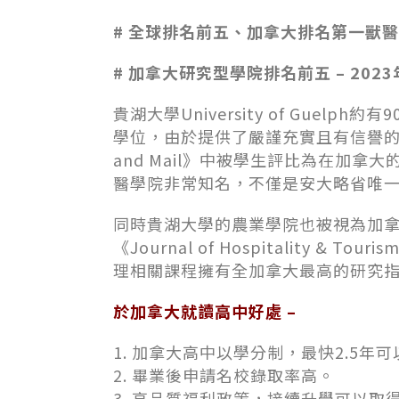
#
全球排名前五、加拿大排名第一獸醫
# 加拿大研究型學院排名前五 – 202
貴湖大學University of Guel
學位，由於提供了嚴謹充實且有信譽的課
and Mail》中被學生評比為在加
醫學院非常知名，不僅是安大略省唯
同時貴湖大學的農業學院也被視為加
《Journal of Hospitality &
理相關課程擁有全加拿大最高的研究
於加拿大就讀高中好處 –
1. 加拿大高中以學分制，最快2.5年
2. 畢業後申請名校錄取率高。
3. 高品質福利政策，接續升學可以取