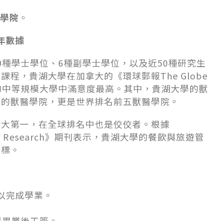
學院
。
3年數據
ph約有90種學士學位、6種副學士學位，以及近50種研究生
程，貴湖大學在加拿大的《環球郵報The Globe
拿大的中等規模大學中滿意度最高。其中，貴湖大學的獸
一的獸醫學院，更是世界排名前五獸醫學院。
拿大第一，在全球排名中也是佼佼者。根據
 Tourism Research》期刊表示，貴湖大學的餐飲與旅遊管
指標。
可以完成學業。
得畢業後工簽。